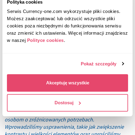
Polityka cookies
–
Nowa aplikacja realizowana była przez zbudowany
Serwis Currency-one.com wykorzystuje pliki cookies. 
do tego celu Zespół Projektowy składający się z
Możesz zaakceptować lub odrzucić wszystkie pliki 
ekspertów z dziedziny technologii mobilnych, interface
cookies poza niezbędnymi do funkcjonowania serwisu 
i doświadczeń użytkownika, komunikacji, analityków
oraz zmienić ich ustawienia. Więcej informacji znajdziesz 
biznesowych i produktowych. W efekcie zrealizowana
w naszej 
Polityce cookies
.
została nowoczesna, intuicyjna aplikacja mobilna
odpowiadająca potrzebom naszych Klientów, jak i
technologiczne rozwiązanie, które pomoże nam w
Pokaż szczegóły
przyszłości rozwijać kolejne obszary biznesowe –
mówi
Wojciech Matyśkiewicz, Application Development
Manager / Deputy CIO
.
Akceptuję wszystkie
–
Zmieniliśmy nie tylko design czy architekturę
Dostosuj
informacji, ale również nawigację. Przy tworzeniu tych
zmian zależało nam, by zapewnić łatwy dostęp
osobom o zróżnicowanych potrzebach.
Wprowadziliśmy usprawnienia, takie jak zwiększenie
kontrastu i wielkości elementów oraz uprościliśmy